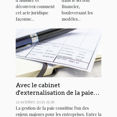
d’huissier et
dans le secteur
des litiges
financières ?
découvrez comment
financier,
cet acte juridique
bouleversant les
façonne...
modèles...
Avec le cabinet
d'externalisation de la paie
Equation Paie : fini les
21 octobre 2025 15:36
contraintes administratives
La gestion de la paie constitue l'un des
enjeux majeurs pour les entreprises. Entre la