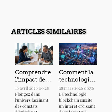
ARTICLES SIMILAIRES
Comprendre
Comment la
l'impact des
technologie
constats
blockchain
16 avril 2026 00:28
28 mars 2026 00:56
d'huissier
transforme-t-
Plongez dans
La technologie
l'univers fascinant
blockchain suscite
dans la
elle les
des constats
un intérêt croissant
résolution
transactions