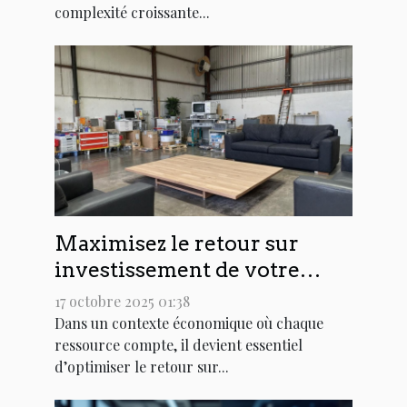
complexité croissante...
Maximisez le retour sur
investissement de votre
ancien équipement
17 octobre 2025 01:38
d'entreposage
Dans un contexte économique où chaque
ressource compte, il devient essentiel
d’optimiser le retour sur...