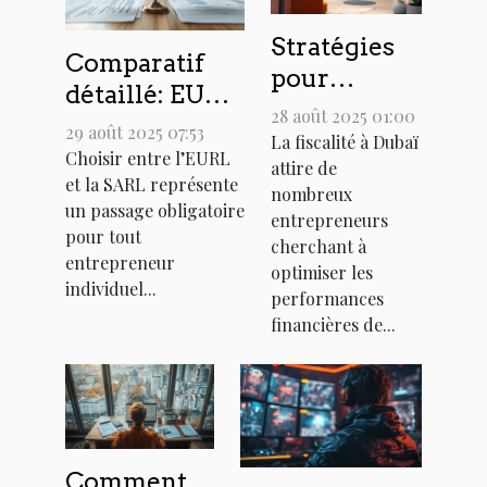
Stratégies
Comparatif
pour
détaillé: EURL
optimiser la
28 août 2025 01:00
contre SARL
29 août 2025 07:53
fiscalité de
La fiscalité à Dubaï
pour
Choisir entre l’EURL
attire de
votre
et la SARL représente
l'entrepreneur
nombreux
entreprise à
un passage obligatoire
individuel
entrepreneurs
Dubaï
pour tout
cherchant à
entrepreneur
optimiser les
individuel...
performances
financières de...
Comment