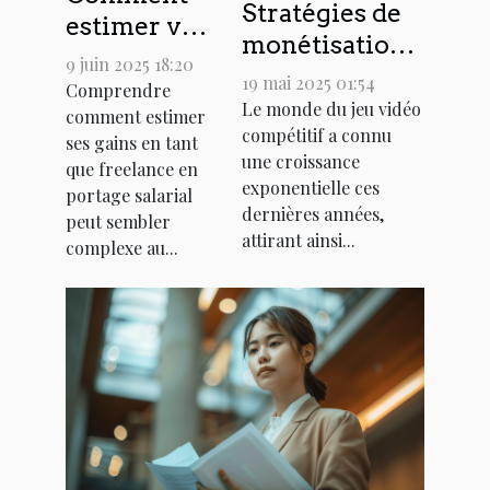
Stratégies de
estimer vos
monétisation
gains en
9 juin 2025 18:20
pour les
19 mai 2025 01:54
tant que
Comprendre
joueurs
Le monde du jeu vidéo
comment estimer
freelance
compétitif a connu
professionnels
ses gains en tant
en portage
une croissance
en plein essor
que freelance en
salarial
exponentielle ces
portage salarial
dernières années,
peut sembler
attirant ainsi...
complexe au...