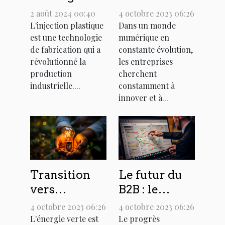
technologie
l'injection
4 octobre 2023 06:26
2 août 2024 00:40
blockchain
plastique
Dans un monde
L'injection plastique
numérique en
est une technologie
dans le B2B
pour
constante évolution,
de fabrication qui a
diverses
les entreprises
révolutionné la
industries
cherchent
production
constamment à
industrielle....
innover et à...
Transition
Le futur du
vers
B2B : le
l'énergie
commerce
4 octobre 2023 06:26
4 octobre 2023 06:26
verte dans le
électronique
L'énergie verte est
Le progrès