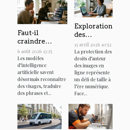
Exploration
Faut-il
des
craindre
méthodes
13 avril 2026 10:52
l’apprentissage
pour
6 août 2026 13:25
La protection des
automatique
Les modèles
droits d’auteur
protéger
d’intelligence
des chats dans
des images en
les droits
artificielle savent
ligne représente
nos outils
d'auteur
désormais reconnaître
un défi de taille à
quotidiens ?
des images
des visages, traduire
l’ère numérique.
en ligne
des phrases et...
Face...