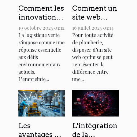
Comment les
Comment un
innovations
site web
en logistique
optimisé
19 octobre 2025 01:12
16 juillet 2025 01:14
verte
peut
La logistique verte
Pour toute activité
s’impose comme une
de plomberie,
peuvent
transformer
réponse essentielle
disposer d’un site
réduire
votre activité
aux défis
web optimisé peut
l'empreinte
de plomberie
environnementaux
représenter la
carbone ?
?
actuels.
différence entre
L’empreinte...
une...
L'intégration
Les
de la
avantages de