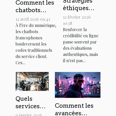
Stratégies
Comment les
éthiques
chatbots
pour booster
francophones
12 février 2026
12 avril 2026 09:42
les
10:38
transforment-
À l’ère du numérique,
Renforcer la
évaluations
les chatbots
ils le service
crédibilité en ligne
en ligne sans
francophones
client ?
passe souvent par
bouleversent les
les acheter
des évaluations
codes traditionnels
authentiques, mais
du service client.
il n'est pas...
Ces...
Quels
Comment les
services
avancées
innovants
9 janvier 2026