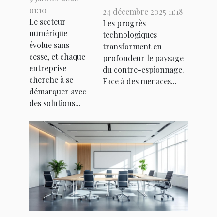
technologiques
une agence
01:10
24 décembre 2025 11:18
influencent-
Le secteur
web à
Les progrès
numérique
technologiques
elles les
Tours
évolue sans
transforment en
méthodes de
peut-elle
cesse, et chaque
profondeur le paysage
contre-
offrir ?
entreprise
du contre-espionnage.
espionnage ?
cherche à se
Face à des menaces...
démarquer avec
des solutions...