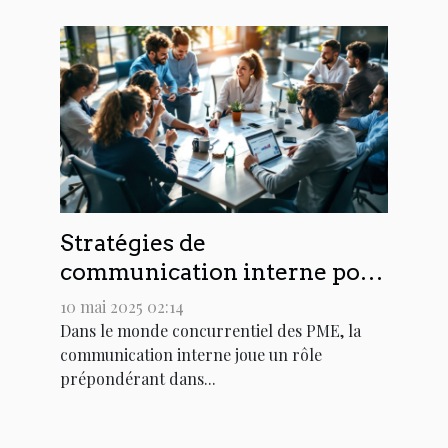
Stratégies de
communication interne pour
PME Comment booster
10 mai 2025 02:14
l'engagement des employés
Dans le monde concurrentiel des PME, la
communication interne joue un rôle
prépondérant dans...