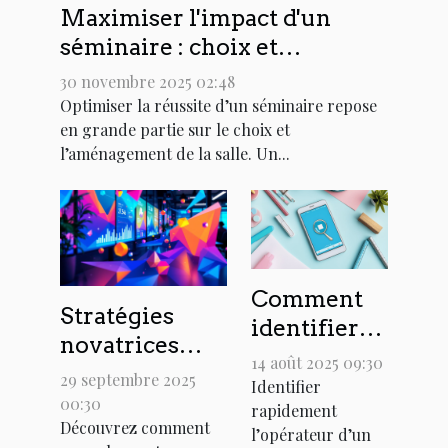
Maximiser l'impact d'un
séminaire : choix et
aménagement d'une salle
30 novembre 2025 02:48
Optimiser la réussite d’un séminaire repose
en grande partie sur le choix et
l’aménagement de la salle. Un...
Comment
Stratégies
identifier
novatrices
l'opérateur
14 août 2025 09:30
pour
29 septembre 2025
d'un
Identifier
optimiser
00:30
rapidement
numéro
Découvrez comment
l'engagement
l’opérateur d’un
inconnu