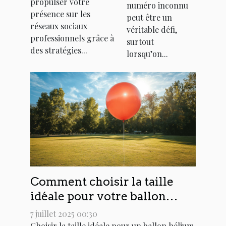
propulser votre
sur les réseaux
numéro inconnu
rapidement
présence sur les
peut être un
sociaux
?
réseaux sociaux
véritable défi,
professionnels
professionnels grâce à
surtout
des stratégies...
lorsqu’on...
Comment choisir la taille
idéale pour votre ballon
hélium publicitaire ?
7 juillet 2025 00:30
Choisir la taille idéale pour un ballon hélium